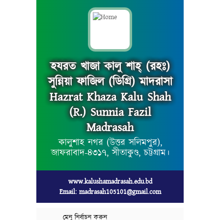
হযরত খাজা কালু শাহ্ (রহঃ)
সুন্নিয়া ফাজিল (ডিগ্রি) মাদরাসা
Hazrat Khaza Kalu Shah
(R.) Sunnia Fazil
Madrasah
কালুশাহ নগর (উত্তর সলিমপুর),
জাফরাবাদ-৪৩১৭, সীতাকুণ্ড, চট্টগ্রাম।
www.kalushamadrasah.edu.bd
Email: madrasah105101@gmail.com
মেনু নির্বাচন করুন