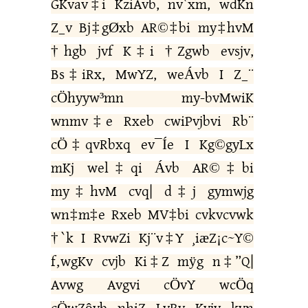
GKvav‡i KziAvb, nv`xm, wdKn
Z_v Bj‡gØxb AR©‡bi my‡hvM
†hgb jvf K‡i †Zgwb evsjv,
Bs‡iRx, MwYZ, weÁvb I Z_¨
cÖhyyw³mn my-bvMwiK
wnmv‡e Rxeb cwiPvjbvi Rb¨
cÖ‡qvRbxq ev¯Íe I Kg©gyLx
mKj wel‡qi Ávb AR©‡bi
my‡hvM cvq| d‡j gymwjg
wn‡m‡e Rxeb MV‡bi cvkvcvwk
†`k I RvwZi Kj¨v‡Y ¸iæZ¡c~Y©
f‚wgKv cvjb Ki‡Z mÿg n‡”Q|
Avwg Avgvi cÖvY wcÖq