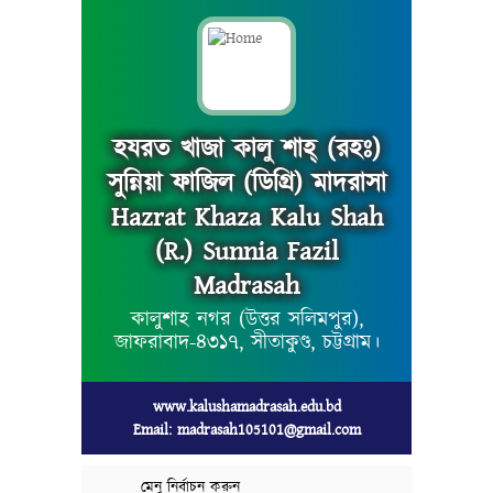
হযরত খাজা কালু শাহ্ (রহঃ)
সুন্নিয়া ফাজিল (ডিগ্রি) মাদরাসা
Hazrat Khaza Kalu Shah
(R.) Sunnia Fazil
Madrasah
কালুশাহ নগর (উত্তর সলিমপুর),
জাফরাবাদ-৪৩১৭, সীতাকুণ্ড, চট্টগ্রাম।
www.kalushamadrasah.edu.bd
Email: madrasah105101@gmail.com
মেনু নির্বাচন করুন