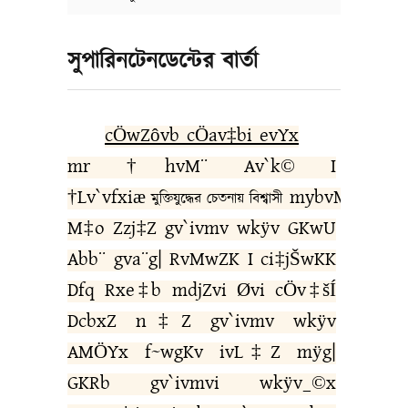
সুপারিনটেনডেন্টের বার্তা
cÖwZôvb cÖav‡bi evYx
mr †hvM¨ Av`k© I
†Lv`vfxiæ
mybvMwiK
মুক্তিযুদ্ধের
চেতনায়
বিশ্বাসী
M‡o Zzj‡Z gv`ivmv wkÿv GKwU
Abb¨ gva¨g| RvMwZK I ci‡jŠwKK
Dfq Rxe‡b mdjZvi Øvi cÖv‡šÍ
DcbxZ n‡Z gv`ivmv wkÿv
AMÖYx f~wgKv ivL‡Z mÿg|
GKRb gv`ivmvi wkÿv_©x