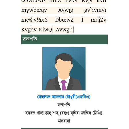
cÖwZôvb nhiZ LvRv Kvjy kvn
mywbœqv Avwjg gv`ivmvi
me©v½xY DbœwZ I mdjZv
Kvgbv KiwQ| Avwgb|
সভাপতি
মোহাম্মদ আসলাম চৌধুরী(এফসিএ)
সভাপতি
হযরত খাজা কালু শাহ্ (রহঃ) সুন্নিয়া ফাজিল (ডিগ্রি)
মাদরাসা