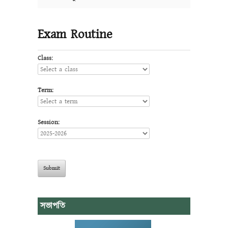
Exam Routine
Class:
Term:
Session:
সভাপতি