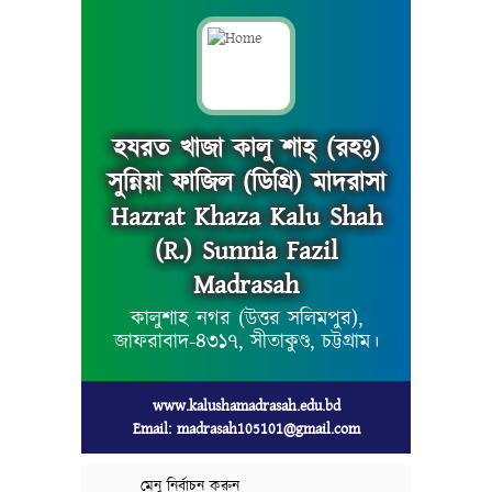
হযরত খাজা কালু শাহ্ (রহঃ)
সুন্নিয়া ফাজিল (ডিগ্রি) মাদরাসা
Hazrat Khaza Kalu Shah
(R.) Sunnia Fazil
Madrasah
কালুশাহ নগর (উত্তর সলিমপুর),
জাফরাবাদ-৪৩১৭, সীতাকুণ্ড, চট্টগ্রাম।
www.kalushamadrasah.edu.bd
Email: madrasah105101@gmail.com
মেনু নির্বাচন করুন