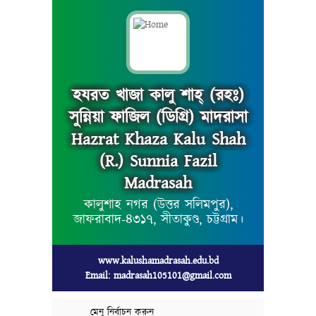
হযরত খাজা কালু শাহ্ (রহঃ)
সুন্নিয়া ফাজিল (ডিগ্রি) মাদরাসা
Hazrat Khaza Kalu Shah
(R.) Sunnia Fazil
Madrasah
কালুশাহ নগর (উত্তর সলিমপুর),
জাফরাবাদ-৪৩১৭, সীতাকুণ্ড, চট্টগ্রাম।
www.kalushamadrasah.edu.bd
Email: madrasah105101@gmail.com
মেনু নির্বাচন করুন